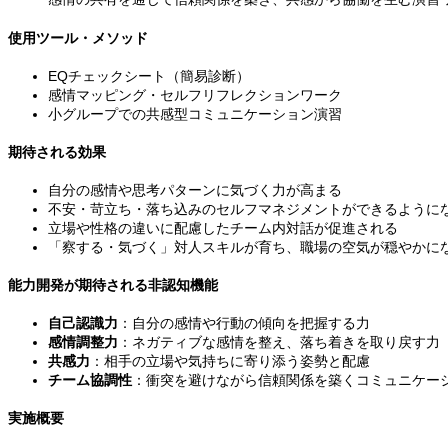
使用ツール・メソッド
EQチェックシート（簡易診断）
感情マッピング・セルフリフレクションワーク
小グループでの共感型コミュニケーション演習
期待される効果
自分の感情や思考パターンに気づく力が高まる
不安・苛立ち・落ち込みのセルフマネジメントができるように
立場や性格の違いに配慮したチーム内対話が促進される
「察する・気づく」対人スキルが育ち、職場の空気が穏やかに
能力開発が期待される非認知機能
自己認識力
：自分の感情や行動の傾向を把握する力
感情調整力
：ネガティブな感情を整え、落ち着きを取り戻す力
共感力
：相手の立場や気持ちに寄り添う姿勢と配慮
チーム協調性
：衝突を避けながら信頼関係を築くコミュニケー
実施概要