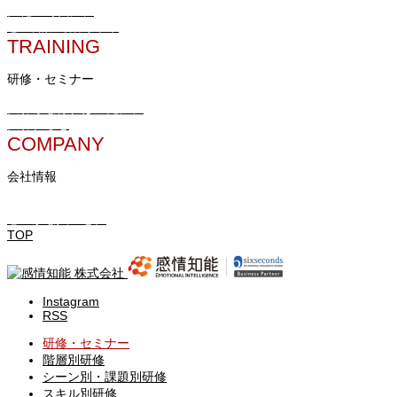
変化の時代に、
心の知性で築く未来
TRAINING
研修・セミナー
変わらなければの先に、
変われるを
COMPANY
会社情報
心豊かな人生を。
TOP
Instagram
RSS
研修・セミナー
階層別研修
シーン別・課題別研修
スキル別研修