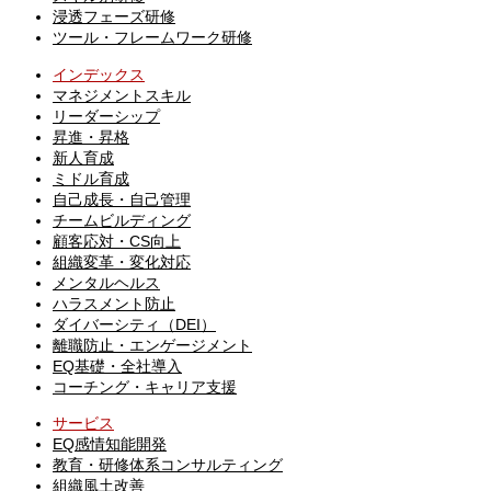
浸透フェーズ研修
ツール・フレームワーク研修
インデックス
マネジメントスキル
リーダーシップ
昇進・昇格
新人育成
ミドル育成
自己成長・自己管理
チームビルディング
顧客応対・CS向上
組織変革・変化対応
メンタルヘルス
ハラスメント防止
ダイバーシティ（DEI）
離職防止・エンゲージメント
EQ基礎・全社導入
コーチング・キャリア支援
サービス
EQ感情知能開発
教育・研修体系コンサルティング
組織風土改善