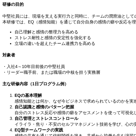
研修の目的
中堅社員には、現場を支える実行力と同時に、チームの潤滑油として
本研修では、EQ（感情知能）を通じて自分自身の感情の癖や反応を
自己理解と感情の整理力を高める
ストレス耐性と感情の安定性を強化する
立場の違いを超えたチーム連携力を高める
対象者
・入社4～10年目前後の中堅社員
・リーダー職手前、または職場の中核を担う実務層
主な研修内容（1日プログラム例）
EQの基本理解
感情知能とは何か、なぜ今ビジネスで求められているのかを実
自己認識と感情のパターン把握
自分のストレス反応や感情の癖をアセスメントを使って可視化
自己管理とストレスコントロール
イライラ・焦り・不安のセルフマネジメント技術を学び、心の
EQ型チームワークの実践
感情の共有を通じて信頼関係を築き、共感から協働を生む演習